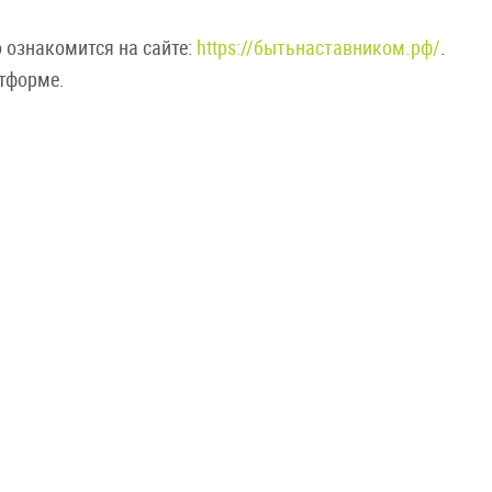
 ознакомится на сайте:
https://бытьнаставником.рф/
.
атформе.