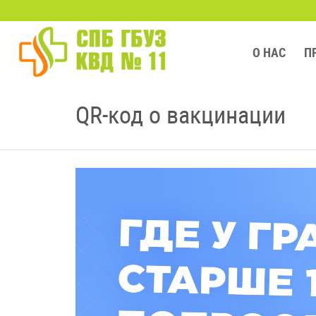
О НАС
П
QR-код о вакцинации