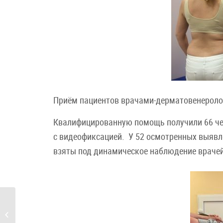
Приём пациентов врачами-дерматовенеролог
Квалифицированную помощь получили 66 че
с видеофиксацией. У 52 осмотренных выявл
взяты под динамическое наблюдение враче
В СПб ГБУЗ КВД №11
ДЕНЬ ДИАГНОСТИКИ