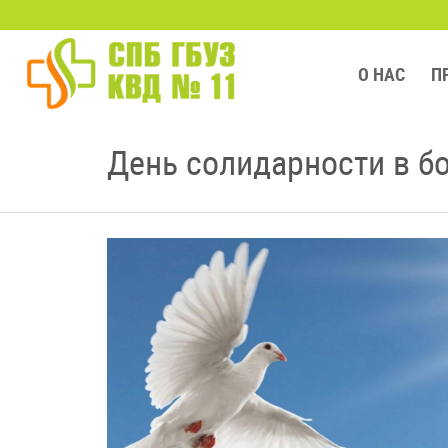
О НАС
П
День солидарности в б